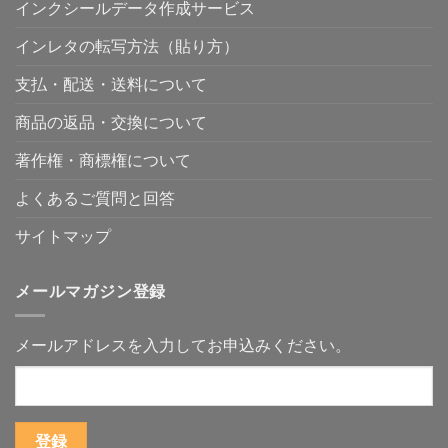
インクシールデータ作成サービス
は、
ズ
方〜
#5
商
は
作
見
品
作
品
込
インレタの転写方法（貼り方）
説
れ
を
み
明
る
「見
客
で
の
て
は
支払・配送・送料について
は
か？〜
終
ど
な
デ
わ
こ
く
ー
り」
に
商品の返品・交換について
「使
タ
に
い
う
が
せ
る
場
作
ず、
の
著作権・商標権について
面」
れ
使
か〜
か
な
え
小
ら
い
る
ロ
よくあるご質問と回答
始
人
商
ッ
ま
に
品
ト
る〜
も、
に
グ
サイトマップ
「何
商
変
ッ
が
品
え
ズ
作
づ
る〜
を
れ
く
へ
必
メールマガジン登録
ま
り
の
要
す
の
と
か？」
入
し
よ
口
て
メールアドレスを入力してお申込みください。
り
は
い
「何
あ
る
に
り
人
使
ま
は、
い
す〜
意
ま
へ
外
す
の
と
か？」
身