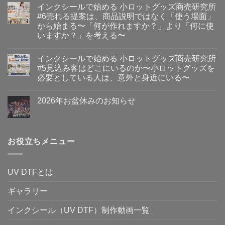
ン
る
メ
ま
インクシールで始める 小ロットグッズ商売研究所
ク
小
ン
せ
シ
ロ
ト
ん
#6売れる提案は、商品説明ではなく「使う場面」
ー
ッ
は
から始まる〜「何が作れますか？」より「何に使
ル
ト
ま
で
グ
だ
いますか？」を考える〜
始
ッ
あ
イ
め
コ
ズ
り
ン
る
メ
商
ま
インクシールで始める 小ロットグッズ商売研究所
ク
小
ン
売
せ
シ
ロ
ト
研
ん
#5見込み客はどこにいるのか〜小ロットグッズを
ー
ッ
は
究
必要としている人は、意外と身近にいる〜
ル
ト
ま
所
で
グ
だ
#8
イ
コ
始
ッ
あ
手
ン
メ
め
ズ
り
描
2026年お盆休みのお知らせ
ク
ン
る
商
ま
き
シ
ト
小
2026
売
せ
コ
の
ー
は
ロ
年
研
ん
メ
文
ル
ま
ッ
お
究
ン
字
で
だ
ト
盆
所
ト
や
始
あ
グ
休
#7Illustrator
は
作
め
お役立ちメニュー
り
ッ
み
が
ま
品
る
ま
ズ
の
使
だ
を、
小
せ
商
お
え
あ
グ
ロ
ん
売
知
な
り
ッ
ッ
研
ら
く
ま
ズ
UV DTFとは
ト
究
せ
て
せ
に
グ
所
へ
も、
ん
す
ッ
#6
の
小
ギャラリー
る
ズ
売
ロ
と
商
れ
ッ
い
売
る
インクシール（UV DTF）制作動画一覧
ト
う
研
提
グ
考
究
案
ッ
え
所