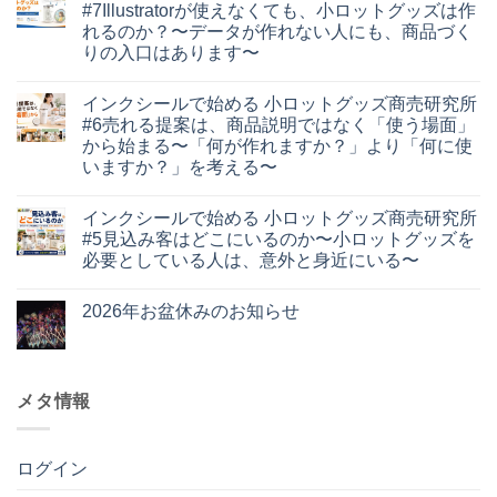
シ
ト
#7Illustratorが使えなくても、小ロットグッズは作
ー
は
れるのか？〜データが作れない人にも、商品づく
ル
ま
で
だ
りの入口はあります〜
始
あ
イ
め
コ
り
ン
る
メ
ま
インクシールで始める 小ロットグッズ商売研究所
ク
小
ン
せ
シ
ロ
ト
ん
#6売れる提案は、商品説明ではなく「使う場面」
ー
ッ
は
から始まる〜「何が作れますか？」より「何に使
ル
ト
ま
で
グ
だ
いますか？」を考える〜
始
ッ
あ
イ
め
コ
ズ
り
ン
る
メ
商
ま
インクシールで始める 小ロットグッズ商売研究所
ク
小
ン
売
せ
シ
ロ
ト
研
ん
#5見込み客はどこにいるのか〜小ロットグッズを
ー
ッ
は
究
必要としている人は、意外と身近にいる〜
ル
ト
ま
所
で
グ
だ
#8
イ
コ
始
ッ
あ
手
ン
メ
め
ズ
り
描
2026年お盆休みのお知らせ
ク
ン
る
商
ま
き
シ
ト
小
2026
売
せ
コ
の
ー
は
ロ
年
研
ん
メ
文
ル
ま
ッ
お
究
ン
字
で
だ
ト
盆
所
ト
や
始
あ
グ
休
#7Illustrator
は
作
め
メタ情報
り
ッ
み
が
ま
品
る
ま
ズ
の
使
だ
を、
小
せ
商
お
え
あ
グ
ロ
ん
売
知
な
り
ッ
ッ
研
ら
く
ま
ズ
ログイン
ト
究
せ
て
せ
に
グ
所
へ
も、
ん
す