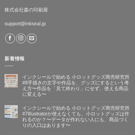
に
り
人
使
ま
は、
い
す〜
株式会社森の印刷屋
意
ま
へ
外
す
の
と
か？」
身
support@inkseal.jp
を
近
考
に
え
い
る〜
る〜
へ
へ
の
の
新着情報
インクシールで始める 小ロットグッズ商売研究所
#8手描きの文字や作品を、グッズにするという考
え方〜作品を「見て終わり」にせず、使える商品
に変える〜
イ
コ
ン
メ
インクシールで始める 小ロットグッズ商売研究所
ク
ン
シ
ト
#7Illustratorが使えなくても、小ロットグッズは作
ー
は
れるのか？〜データが作れない人にも、商品づく
ル
ま
で
だ
りの入口はあります〜
始
あ
イ
め
コ
り