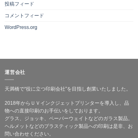
ッ
#6
の
小
投稿フィード
る
ズ
売
ロ
と
商
れ
ッ
い
売
る
コメントフィード
ト
う
研
提
グ
考
究
案
ッ
え
所
WordPress.org
は、
ズ
方〜
#5
商
は
作
見
品
作
品
込
説
れ
を
み
明
る
「見
客
で
の
て
は
は
か？〜
終
ど
な
デ
わ
こ
く
ー
り」
に
「使
タ
に
い
う
が
せ
る
場
作
ず、
運営会社
の
面」
れ
使
か〜
か
な
え
小
ら
い
る
ロ
始
人
商
天満橋で“役に立つ印刷会社”を目指し創業いたしました。
ッ
ま
に
品
ト
る〜
も、
に
グ
「何
商
変
ッ
2018年からＵＶインクジェットプリンターを導入し、品
が
品
え
ズ
作
づ
る〜
を
物への直接印刷のお手伝いをしております。
れ
く
へ
必
ま
り
の
要
グラス、ジョッキ、ペーパーウェイトなどのガラス製品。
す
の
と
か？」
入
し
ヘルメットなどのプラスティック製品への印刷は是非、お
よ
口
て
り
は
い
問い合わせください。
「何
あ
る