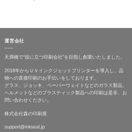
れ
ッ
い
と
売
る
ト
う
へ
研
提
グ
考
の
究
案
ッ
え
所
は、
ズ
方〜
#5
商
は
作
見
品
作
品
込
説
れ
を
み
明
る
「見
客
で
の
て
は
は
か？〜
終
運営会社
ど
な
デ
わ
こ
く
ー
り」
に
「使
タ
に
い
う
が
せ
天満橋で“役に立つ印刷会社”を目指し創業いたしました。
る
場
作
ず、
の
面」
れ
使
か〜
か
な
え
小
2018年からＵＶインクジェットプリンターを導入し、品
ら
い
る
ロ
始
人
商
ッ
物への直接印刷のお手伝いをしております。
ま
に
品
ト
る〜
も、
に
グ
グラス、ジョッキ、ペーパーウェイトなどのガラス製品。
「何
商
変
ッ
が
品
え
ズ
ヘルメットなどのプラスティック製品への印刷は是非、お
作
づ
る〜
を
れ
く
へ
必
問い合わせください。
ま
り
の
要
す
の
と
か？」
入
し
よ
口
株式会社森の印刷屋
て
り
は
い
「何
あ
る
に
り
人
support@inkseal.jp
使
ま
は、
い
す〜