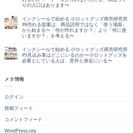
で
編
だ
りの入口はあります〜
始
#1
あ
イ
め
コ
ス
り
ン
る
メ
マ
ま
インクシールで始める 小ロットグッズ商売研究所
ク
小
ン
ー
せ
シ
ロ
ト
ト
ん
#6売れる提案は、商品説明ではなく「使う場面」
ー
ッ
は
ペ
から始まる〜「何が作れますか？」より「何に使
ル
ト
ま
ー
で
グ
だ
パ
いますか？」を考える〜
始
ッ
あ
ー
イ
め
コ
ズ
り
と
ン
る
メ
商
ま
類
インクシールで始める 小ロットグッズ商売研究所
ク
小
ン
売
せ
似
シ
ロ
ト
研
ん
品
#5見込み客はどこにいるのか〜小ロットグッズを
ー
ッ
は
究
の
必要としている人は、意外と身近にいる〜
ル
ト
ま
所
違
で
グ
だ
#8
い。
イ
コ
始
ッ
あ
手
価
ン
メ
め
ズ
り
描
格
ク
ン
る
商
ま
き
だ
シ
メタ情報
ト
小
売
せ
の
け
ー
は
ロ
研
ん
文
で
ル
ま
ッ
究
字
選
で
だ
ト
所
や
ぶ
始
あ
グ
#7Illustrator
作
ログイン
前
め
り
ッ
が
品
に
る
ま
ズ
使
を、
知
小
せ
商
え
投稿フィード
グ
っ
ロ
ん
売
な
ッ
て
ッ
研
く
ズ
お
ト
究
コメントフィード
て
に
き
グ
所
も、
す
た
ッ
#6
小
る
い
ズ
WordPress.org
売
ロ
と
こ
商