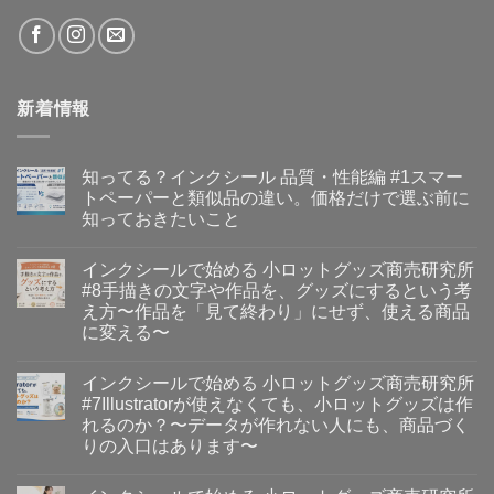
意
ま
へ
外
す
の
と
か？」
身
を
近
考
に
え
い
る〜
る〜
新着情報
へ
へ
の
の
知ってる？インクシール 品質・性能編 #1スマー
トペーパーと類似品の違い。価格だけで選ぶ前に
知っておきたいこと
知
コ
っ
メ
インクシールで始める 小ロットグッズ商売研究所
て
ン
る？
ト
#8手描きの文字や作品を、グッズにするという考
イ
は
え方〜作品を「見て終わり」にせず、使える商品
ン
ま
ク
だ
に変える〜
シ
あ
イ
ー
コ
り
ン
ル
メ
ま
インクシールで始める 小ロットグッズ商売研究所
ク
品
ン
せ
シ
質・
ト
ん
#7Illustratorが使えなくても、小ロットグッズは作
ー
性
は
れるのか？〜データが作れない人にも、商品づく
ル
能
ま
で
編
だ
りの入口はあります〜
始
#1
あ
イ
め
コ
ス
り
ン
る
メ
マ
ま