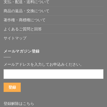
#5
支払・配送・送料について
商
は
作
見
品
作
品
込
説
れ
を
み
商品の返品・交換について
明
る
「見
客
で
の
て
は
は
か？〜
終
ど
著作権・商標権について
な
デ
わ
こ
く
ー
り」
に
「使
タ
に
い
よくあるご質問と回答
う
が
せ
る
場
作
ず、
の
面」
れ
使
か〜
サイトマップ
か
な
え
小
ら
い
る
ロ
始
人
商
ッ
ま
に
品
ト
メールマガジン登録
る〜
も、
に
グ
「何
商
変
ッ
が
品
え
ズ
作
づ
る〜
を
メールアドレスを入力してお申込みください。
れ
く
へ
必
ま
り
の
要
す
の
と
か？」
入
し
よ
口
て
り
は
い
「何
あ
る
に
り
人
使
ま
は、
い
す〜
意
ま
へ
外
す
の
と
か？」
身
登録解除はこちら
を
近