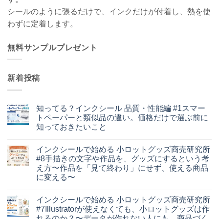
シールのように張るだけで、インクだけが付着し、熱を使
わずに定着します。
無料サンプルプレゼント
新着投稿
知ってる？インクシール 品質・性能編 #1スマー
トペーパーと類似品の違い。価格だけで選ぶ前に
知っておきたいこと
知
コ
っ
メ
インクシールで始める 小ロットグッズ商売研究所
て
ン
る？
ト
#8手描きの文字や作品を、グッズにするという考
イ
は
え方〜作品を「見て終わり」にせず、使える商品
ン
ま
ク
だ
に変える〜
シ
あ
イ
ー
コ
り
ン
ル
メ
ま
インクシールで始める 小ロットグッズ商売研究所
ク
品
ン
せ
シ
質・
ト
ん
#7Illustratorが使えなくても、小ロットグッズは作
ー
性
は
れるのか？〜データが作れない人にも、商品づく
ル
能
ま