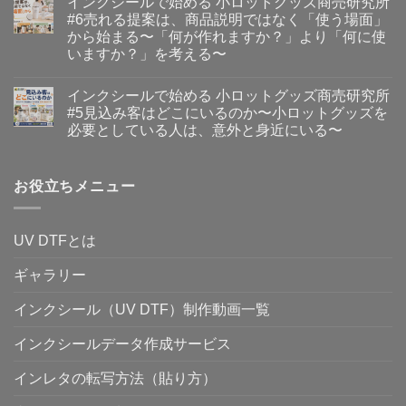
インクシールで始める 小ロットグッズ商売研究所
ク
小
ン
ー
せ
シ
ロ
ト
ト
ん
#6売れる提案は、商品説明ではなく「使う場面」
ー
ッ
は
ペ
から始まる〜「何が作れますか？」より「何に使
ル
ト
ま
ー
で
グ
だ
パ
いますか？」を考える〜
始
ッ
あ
ー
イ
め
コ
ズ
り
と
ン
る
メ
商
ま
類
インクシールで始める 小ロットグッズ商売研究所
ク
小
ン
売
せ
似
シ
ロ
ト
研
ん
品
#5見込み客はどこにいるのか〜小ロットグッズを
ー
ッ
は
究
の
必要としている人は、意外と身近にいる〜
ル
ト
ま
所
違
で
グ
だ
#8
い。
イ
コ
始
ッ
あ
手
価
ン
メ
め
ズ
り
描
格
ク
ン
る
商
ま
き
だ
シ
お役立ちメニュー
ト
小
売
せ
の
け
ー
は
ロ
研
ん
文
で
ル
ま
ッ
究
字
選
で
だ
ト
所
や
ぶ
始
あ
グ
#7Illustrator
作
UV DTFとは
前
め
り
ッ
が
品
に
る
ま
ズ
使
を、
知
小
せ
商
え
ギャラリー
グ
っ
ロ
ん
売
な
ッ
て
ッ
研
く
ズ
お
ト
究
インクシール（UV DTF）制作動画一覧
て
に
き
グ
所
も、
す
た
ッ
#6
小
る
い
ズ
インクシールデータ作成サービス
売
ロ
と
こ
商
れ
ッ
い
と
売
る
ト
う
へ
研
インレタの転写方法（貼り方）
提
グ
考
の
究
案
ッ
え
所
は、
ズ
方〜