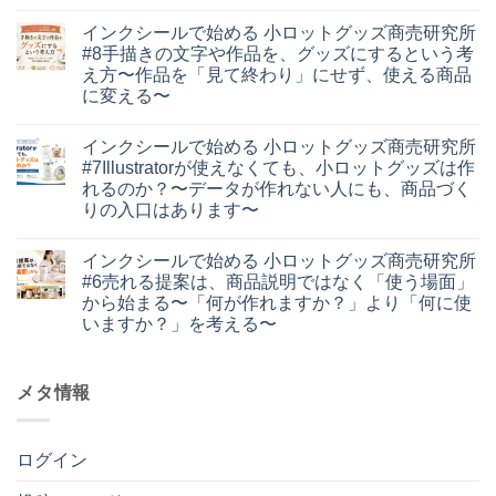
知
コ
始
あ
っ
メ
め
り
インクシールで始める 小ロットグッズ商売研究所
て
ン
る
ま
る？
ト
#8手描きの文字や作品を、グッズにするという考
小
せ
イ
は
ロ
ん
え方〜作品を「見て終わり」にせず、使える商品
ン
ま
ッ
ク
だ
に変える〜
ト
シ
あ
グ
イ
ー
コ
り
ッ
ン
ル
メ
ま
ズ
インクシールで始める 小ロットグッズ商売研究所
ク
品
ン
せ
商
シ
質・
ト
ん
#7Illustratorが使えなくても、小ロットグッズは作
売
ー
性
は
研
れるのか？〜データが作れない人にも、商品づく
ル
能
ま
究
で
編
だ
りの入口はあります〜
所
始
#1
あ
#9
イ
め
コ
ス
り
イ
ン
る
メ
マ
ま
ン
インクシールで始める 小ロットグッズ商売研究所
ク
小
ン
ー
せ
ク
シ
ロ
ト
ト
ん
#6売れる提案は、商品説明ではなく「使う場面」
シ
ー
ッ
は
ペ
ー
から始まる〜「何が作れますか？」より「何に使
ル
ト
ま
ー
ル
で
グ
だ
パ
いますか？」を考える〜
は、
始
ッ
あ
ー
小
イ
め
コ
ズ
り
と
ロ
ン
る
メ
商
ま
類
ッ
ク
小
ン
売
せ
似
ト
シ
メタ情報
ロ
ト
研
ん
品
制
ー
ッ
は
究
の
作
ル
ト
ま
所
違
を
で
グ
だ
#8
い。
ど
始
ッ
あ
手
価
ログイン
こ
め
ズ
り
描
格
ま
る
商
ま
き
だ
で
小
売
せ
の
け