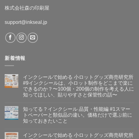
る〜
も、
に
の
「何
商
変
株式会社森の印刷屋
話〜
が
品
え
へ
作
づ
る〜
の
れ
く
へ
ま
り
の
support@inkseal.jp
す
の
か？」
入
よ
口
り
は
「何
あ
に
り
使
ま
い
す〜
ま
へ
新着情報
す
の
か？」
を
考
インクシールで始める 小ロットグッズ商売研究所
え
る〜
#9インクシールは、小ロット制作をどこまで楽に
へ
できるのか？〜100個・200個の制作を考える人に
の
知ってほしい、貼りやすさと保管性の話〜
イ
コ
ン
メ
知ってる？インクシール 品質・性能編 #1スマー
ク
ン
シ
ト
トペーパーと類似品の違い。価格だけで選ぶ前に
ー
は
知っておきたいこと
ル
ま
で
だ
知
コ
始
あ
っ
メ
め
り
インクシールで始める 小ロットグッズ商売研究所
て
ン
る
ま