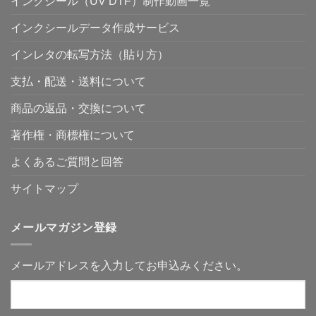
インクシール（UV DTF）制作動画一覧
き
グ
#7Illustrator
作
前
る
ッ
が
品
に
の
ズ
使
を、
知
インクシールデータ作成サービス
か？〜
商
え
グ
っ
100
売
な
ッ
て
個・
研
く
ズ
お
インレタの転写方法（貼り方）
200
究
て
に
き
個
所
も、
す
た
の
#6
小
る
い
支払・配送・送料について
制
売
ロ
と
こ
作
れ
ッ
い
と
を
る
ト
う
へ
商品の返品・交換について
考
提
グ
考
の
え
案
ッ
え
る
は、
ズ
方〜
著作権・商標権について
人
商
は
作
に
品
作
品
知
説
れ
よくあるご質問と回答
を
っ
明
る
「見
て
で
の
て
ほ
は
サイトマップ
か？〜
終
し
な
デ
わ
い、
く
ー
り」
貼
「使
タ
に
り
う
が
せ
メールマガジン登録
や
場
作
ず、
す
面」
れ
使
さ
か
な
え
と
ら
い
る
メールアドレスを入力してお申込みください。
保
始
人
商
管
ま
に
品
性
る〜
も、
に
の
「何
商
変
話〜
が
品
え
へ
作
づ