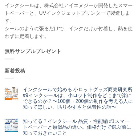
インクシールは、株式会社アイエヌジーが開発したスマー
トペーパーと、UVインクジェットプリンターで製造しま
す。
シールのように張るだけで、インクだけが付着し、熱を使
わずに定着します。
無料サンプルプレゼント
新着投稿
インクシールで始める 小ロットグッズ商売研究所
#9インクシールは、小ロット制作をどこまで楽に
できるのか？〜100個・200個の制作を考える人に
知ってほしい、貼りやすさと保管性の話〜
イ
コ
ン
メ
知ってる？インクシール 品質・性能編 #1スマー
ク
ン
シ
ト
トペーパーと類似品の違い。価格だけで選ぶ前に
ー
は
知っておきたいこと
ル
ま
で
だ