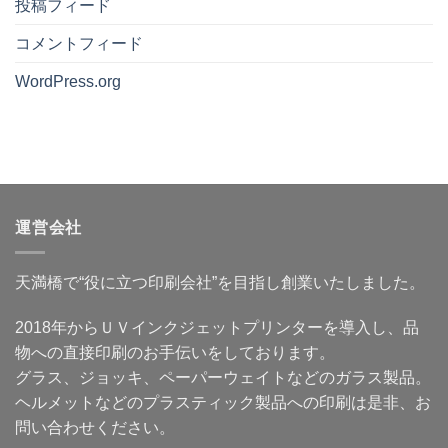
投稿フィード
楽
ロ
研
ん
文
で
に
ッ
究
字
選
で
ト
所
や
ぶ
コメントフィード
き
グ
#7Illustrator
作
前
る
ッ
が
品
に
の
ズ
使
を、
知
WordPress.org
か？〜
商
え
グ
っ
100
売
な
ッ
て
個・
研
く
ズ
お
200
究
て
に
き
個
所
も、
す
た
の
#6
小
る
い
制
売
ロ
と
こ
作
れ
ッ
い
と
を
る
ト
う
へ
考
提
グ
考
の
え
案
ッ
え
運営会社
る
は、
ズ
方〜
人
商
は
作
に
品
作
品
知
説
れ
を
っ
天満橋で“役に立つ印刷会社”を目指し創業いたしました。
明
る
「見
て
で
の
て
ほ
は
か？〜
終
し
な
デ
わ
2018年からＵＶインクジェットプリンターを導入し、品
い、
く
ー
り」
貼
「使
タ
に
物への直接印刷のお手伝いをしております。
り
う
が
せ
や
場
作
ず、
グラス、ジョッキ、ペーパーウェイトなどのガラス製品。
す
面」
れ
使
さ
か
な
え
ヘルメットなどのプラスティック製品への印刷は是非、お
と
ら
い
る
保
始
人
問い合わせください。
商
管
ま
に
品
性