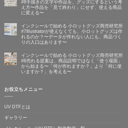
る？
ト
#8手描きの文字や作品を、グッズにするという考
小
せ
イ
は
ロ
ん
え方〜作品を「見て終わり」にせず、使える商品
ン
ま
ッ
ク
だ
に変える〜
ト
シ
あ
グ
イ
ー
コ
り
ッ
ン
ル
メ
ま
ズ
インクシールで始める 小ロットグッズ商売研究所
ク
品
ン
せ
商
シ
質・
ト
ん
#7Illustratorが使えなくても、小ロットグッズは作
売
ー
性
は
研
れるのか？〜データが作れない人にも、商品づく
ル
能
ま
究
で
編
だ
りの入口はあります〜
所
始
#1
あ
#9
イ
め
コ
ス
り
イ
ン
る
メ
マ
ま
ン
インクシールで始める 小ロットグッズ商売研究所
ク
小
ン
ー
せ
ク
シ
ロ
ト
ト
ん
#6売れる提案は、商品説明ではなく「使う場面」
シ
ー
ッ
は
ペ
ー
から始まる〜「何が作れますか？」より「何に使
ル
ト
ま
ー
ル
で
グ
だ
パ
いますか？」を考える〜
は、
始
ッ
あ
ー
小
イ
め
コ
ズ
り
と
ロ
ン
る
メ
商
ま
類
ッ
ク
小
ン
売
せ
似
ト
シ
お役立ちメニュー
ロ
ト
研
ん
品
制
ー
ッ
は
究
の
作
ル
ト
ま
所
違
を
で
グ
だ
#8
い。
ど
始
ッ
あ
手
価
UV DTFとは
こ
め
ズ
り
描
格
ま
る
商
ま
き
だ
で
小
売
せ
の
け
ギャラリー
楽
ロ
研
ん
文
で
に
ッ
究
字
選
で
ト
所
や
ぶ